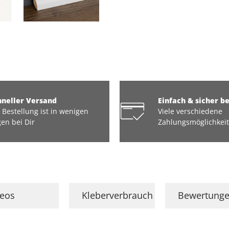
hneller Versand
Einfach & sicher b
 Bestellung ist in wenigen
Viele verschiedene
en bei Dir
Zahlungsmöglichkei
deos
Kleberverbrauch
Bewertung