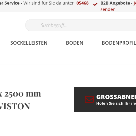
r Service
- Wir sind für Sie da unter
05468
B2B Angebote
-
J
senden
SOCKELLEISTEN
BODEN
BODENPROFIL
Papier
Gips
Echtholzfunier
Parkett
Laminat-, Vinyl- &
LED Sockelleisten
Überstreichbar
Fassade
Berliner /
Teppich
Treppenkantenprofile
LED Stuckleisten
 x 2500 mm
Parkettprofile
Hamburger Profil
GROSSABNE
OVISTON
Holen Sie sich Ihr i