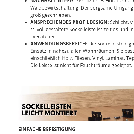
NACHHALTIG:
PEFC zertifiziertes Holz für nac
Waldbewirtschaftung. Der sorgsame Umgang m
groß geschrieben.
ANSPRECHENDES PROFILDESIGN:
Schlicht, v
stilvoll gestaltete Sockelleiste ist zeitlos und
Eyecatcher.
ANWENDUNGSBEREICH:
Die Sockelleiste eign
Einsatz in nahezu allen Wohnräumen. Sie pass
einschließlich Holz, Fliesen, Vinyl, Laminat, T
Die Leiste ist nicht für Feuchträume geeignet.
EINFACHE BEFESTIGUNG