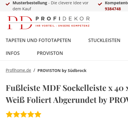
Musterbestellung
- Die clevere Idee vor
Kompetente
dem Kauf
9384748
TAPETEN UND FOTOTAPETEN
STUCKLEISTEN
INFOS
PROVISTON
/
Profihome.de
PROVISTON by Südbrock
Fototapeten
Styropor
MDF
Vinyl
Übergangs- &
LED-Sets
Innenfarbe
Zierkies
Zubehör
Vlies
Polyurethan
Massivholz
Laminat
Einschub-, Einfass- &
Aluprofile
Außenfarbe
Terassendielen
Gewerbekundenanfrage
Fußleiste MDF Sockelleiste x 40
Ausgleichsprofile
Abschlussprofile
Weiß Foliert Abgerundet by PR
Metall