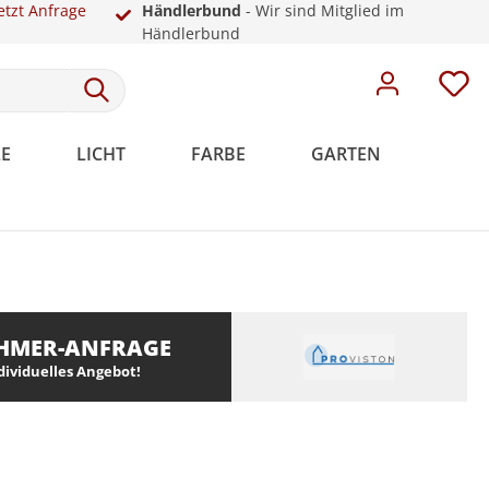
etzt Anfrage
Händlerbund
- Wir sind Mitglied im
Händlerbund
E
LICHT
FARBE
GARTEN
Meistervlies
Rosetten
Weiße Sockelleisten
Malervlies
Dekoration
Kunststoff
HMER-ANFRAGE
Meistervlies Pro
ndividuelles Angebot!
Meistervlies Premium
Meistervlies Protect
Meistervlies Creativ
Meistervlies Pure