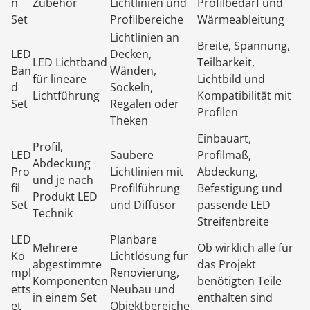
n
Zubehör
Lichtlinien und
Profilbedarf und
Set
Profilbereiche
Wärmeableitung
Lichtlinien an
Breite, Spannung,
LED
Decken,
LED Lichtband
Teilbarkeit,
Ban
Wänden,
für lineare
Lichtbild und
d
Sockeln,
Lichtführung
Kompatibilität mit
Set
Regalen oder
Profilen
Theken
Einbauart,
Profil,
LED
Saubere
Profilmaß,
Abdeckung
Pro
Lichtlinien mit
Abdeckung,
und je nach
fil
Profilführung
Befestigung und
Produkt LED
Set
und Diffusor
passende LED
Technik
Streifenbreite
LED
Planbare
Mehrere
Ob wirklich alle für
Ko
Lichtlösung für
abgestimmte
das Projekt
mpl
Renovierung,
Komponenten
benötigten Teile
etts
Neubau und
in einem Set
enthalten sind
et
Objektbereiche