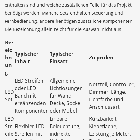
enthalten sind und welche zusätzlichen Teile für das Projekt
benötigt werden. Manche Sets enthalten Steuerung und
Fernbedienung, andere benötigen zusätzliche Komponenten.
Die Bezeichnung allein reicht für die Auswahl nicht aus.
Bez
eic
Typischer
Typischer
hn
Zu prüfen
Inhalt
Einsatz
un
g
LED Streifen
Allgemeine
Netzteil, Controller,
oder LED
Lichtlösungen
LED
Dimmer, Länge,
Band mit
für Wand,
Set
Lichtfarbe und
ergänzenden
Decke, Sockel
Anschlussart
Komponenten
oder Möbel
LED
Lineare
Kürzbarkeit,
Str
Flexibler LED
Beleuchtung,
Klebefläche,
eife
Streifen mit
indirekte
Leistung je Meter,