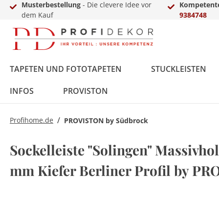
Musterbestellung
- Die clevere Idee vor
Kompetente
dem Kauf
9384748
TAPETEN UND FOTOTAPETEN
STUCKLEISTEN
INFOS
PROVISTON
/
Profihome.de
PROVISTON by Südbrock
Fototapeten
Styropor
MDF
Vinyl
Übergangs- &
LED-Sets
Innenfarbe
Zierkies
Zubehör
Vlies
Polyurethan
Massivholz
Laminat
Einschub-, Einfass- &
Aluprofile
Außenfarbe
Terassendielen
Gewerbekundenanfrage
Sockelleiste "Solingen" Massivhol
Ausgleichsprofile
Abschlussprofile
mm Kiefer Berliner Profil by P
Metall