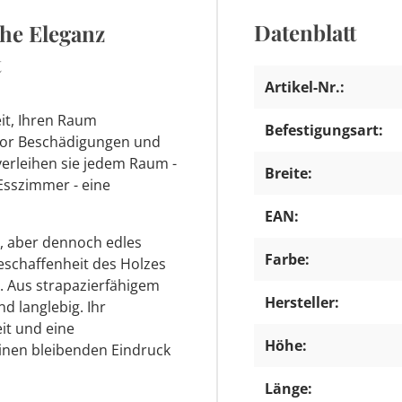
Datenblatt
che Eleganz
t
Artikel-Nr.:
eit, Ihren Raum
Befestigungsart:
 vor Beschädigungen und
erleihen sie jedem Raum -
Breite:
sszimmer - eine
EAN:
s, aber dennoch edles
Farbe:
 Beschaffenheit des Holzes
 Aus strapazierfähigem
Hersteller:
nd langlebig. Ihr
it und eine
Höhe:
einen bleibenden Eindruck
Länge: