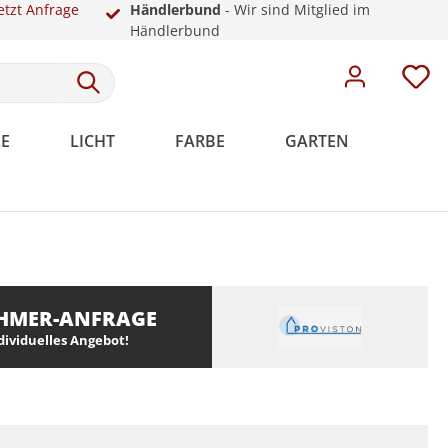
etzt Anfrage
Händlerbund
- Wir sind Mitglied im
Händlerbund
E
LICHT
FARBE
GARTEN
Meistervlies
Rosetten
Weiße Sockelleisten
Malervlies
Dekoration
Kunststoff
HMER-ANFRAGE
Meistervlies Pro
ndividuelles Angebot!
Meistervlies Premium
Meistervlies Protect
Meistervlies Creativ
Meistervlies Pure