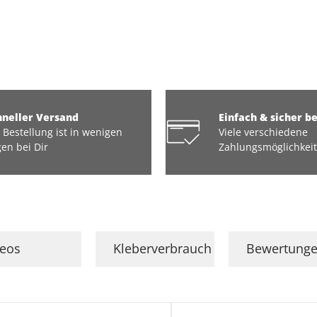
hneller Versand
Einfach & sicher b
 Bestellung ist in wenigen
Viele verschiedene
en bei Dir
Zahlungsmöglichkei
deos
Kleberverbrauch
Bewertung