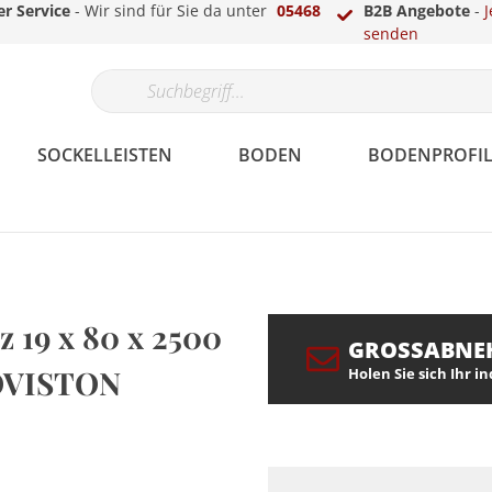
r Service
- Wir sind für Sie da unter
05468
B2B Angebote
-
J
senden
SOCKELLEISTEN
BODEN
BODENPROFIL
Papier
Gips
Echtholzfunier
Parkett
Laminat-, Vinyl- &
LED Sockelleisten
Überstreichbar
Fassade
Berliner /
Teppich
Treppenkantenprofile
LED Stuckleisten
z 19 x 80 x 2500
Parkettprofile
Hamburger Profil
GROSSABNE
ROVISTON
Holen Sie sich Ihr i