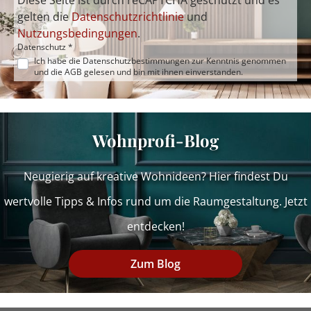
Diese Seite ist durch reCAPTCHA geschützt und es
gelten die
Datenschutzrichtlinie
und
Nutzungsbedingungen
.
Datenschutz *
Ich habe die
Datenschutzbestimmungen
zur Kenntnis genommen
und die
AGB
gelesen und bin mit ihnen einverstanden.
Wohnprofi-Blog
Neugierig auf kreative Wohnideen? Hier findest Du
wertvolle Tipps & Infos rund um die Raumgestaltung. Jetzt
entdecken!
Zum Blog