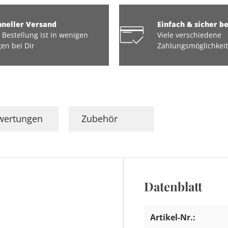
hneller Versand
Einfach & sicher b
 Bestellung ist in wenigen
Viele verschiedene
en bei Dir
Zahlungsmöglichkei
wertungen
Zubehör
Datenblatt
Artikel-Nr.: