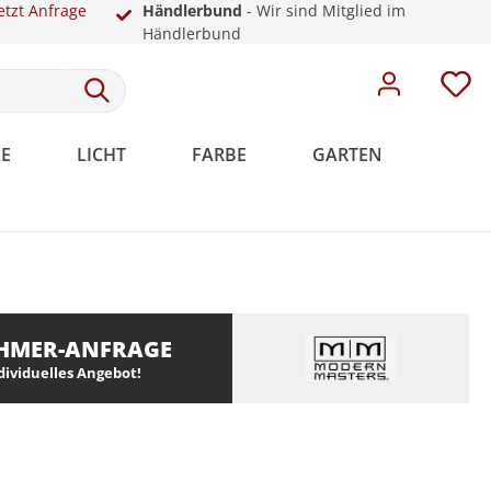
etzt Anfrage
Händlerbund
- Wir sind Mitglied im
Händlerbund
E
LICHT
FARBE
GARTEN
Meistervlies
Rosetten
Weiße Sockelleisten
Malervlies
Dekoration
Kunststoff
HMER-ANFRAGE
Meistervlies Pro
ndividuelles Angebot!
Meistervlies Premium
Meistervlies Protect
Meistervlies Creativ
Meistervlies Pure