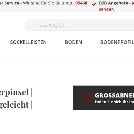
r Service
- Wir sind für Sie da unter
05468
B2B Angebote
-
J
senden
SOCKELLEISTEN
BODEN
BODENPROFIL
Papier
Gips
Echtholzfunier
Parkett
Laminat-, Vinyl- &
LED Sockelleisten
Überstreichbar
Fassade
Berliner /
Teppich
Treppenkantenprofile
LED Stuckleisten
rpinsel |
Parkettprofile
Hamburger Profil
GROSSABNE
geleicht |
Holen Sie sich Ihr i