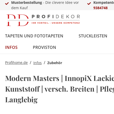
Musterbestellung
- Die clevere Idee vor
Kompetente
dem Kauf
9384748
TAPETEN UND FOTOTAPETEN
STUCKLEISTEN
INFOS
PROVISTON
/
/
Profihome.de
Infos
Zubehör
Fototapeten
Styropor
MDF
Vinyl
Übergangs- &
LED-Sets
Innenfarbe
Zierkies
Zubehör
Vlies
Polyurethan
Massivholz
Laminat
Einschub-, Einfass- &
Aluprofile
Außenfarbe
Terassendielen
Gewerbekundenanfrage
Modern Masters | InnopiX Lackie
Ausgleichsprofile
Abschlussprofile
Kunststoff | versch. Breiten | Pfle
Metall
Langlebig