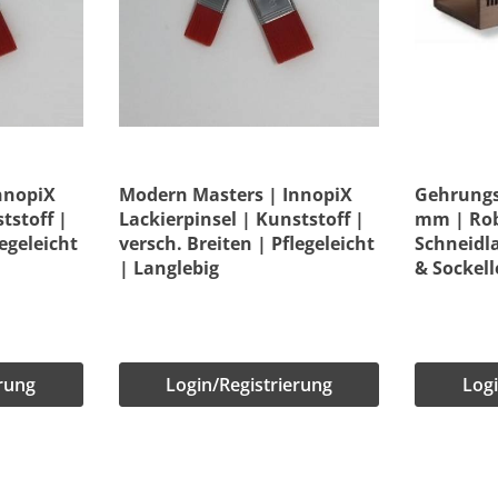
nnopiX
Modern Masters | InnopiX
Gehrungsl
tstoff |
Lackierpinsel | Kunststoff |
mm | Rob
legeleicht
versch. Breiten | Pflegeleicht
Schneidla
| Langlebig
& Sockell
erung
Login/Registrierung
Logi