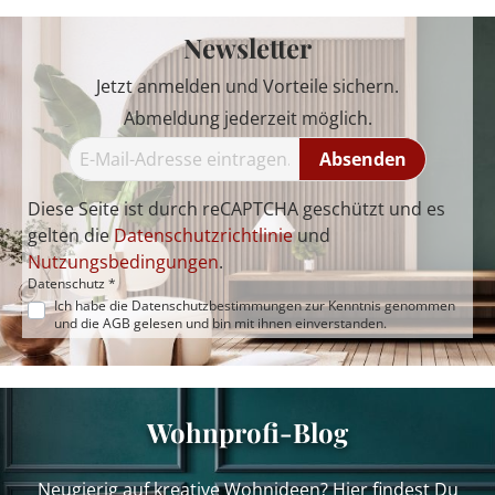
Newsletter
Jetzt anmelden und Vorteile sichern.
Abmeldung jederzeit möglich.
Absenden
Diese Seite ist durch reCAPTCHA geschützt und es
gelten die
Datenschutzrichtlinie
und
Nutzungsbedingungen
.
Datenschutz *
Ich habe die
Datenschutzbestimmungen
zur Kenntnis genommen
und die
AGB
gelesen und bin mit ihnen einverstanden.
Wohnprofi-Blog
Neugierig auf kreative Wohnideen? Hier findest Du