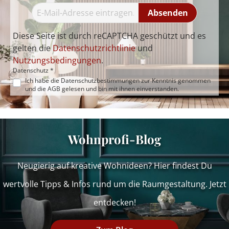
Absenden
Diese Seite ist durch reCAPTCHA geschützt und es
gelten die
Datenschutzrichtlinie
und
Nutzungsbedingungen
.
Datenschutz *
Ich habe die
Datenschutzbestimmungen
zur Kenntnis genommen
und die
AGB
gelesen und bin mit ihnen einverstanden.
Wohnprofi-Blog
Neugierig auf kreative Wohnideen? Hier findest Du
wertvolle Tipps & Infos rund um die Raumgestaltung. Jetzt
entdecken!