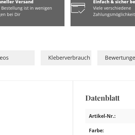
hneller Versand
Einfach & sicher b
 Bestellung ist in wenigen
Viele verschiedene
en bei Dir
Zahlungsmöglichkei
deos
Kleberverbrauch
Bewertung
Datenblatt
Artikel-Nr.:
Farbe: