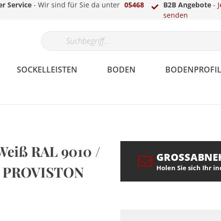
r Service
- Wir sind für Sie da unter
05468
B2B Angebote
-
J
senden
SOCKELLEISTEN
BODEN
BODENPROFIL
Papier
Gips
Echtholzfunier
Parkett
Laminat-, Vinyl- &
LED Sockelleisten
Überstreichbar
Fassade
Berliner /
Teppich
Treppenkantenprofile
LED Stuckleisten
Weiß RAL 9010 /
Parkettprofile
Hamburger Profil
GROSSABNE
by PROVISTON
Holen Sie sich Ihr i