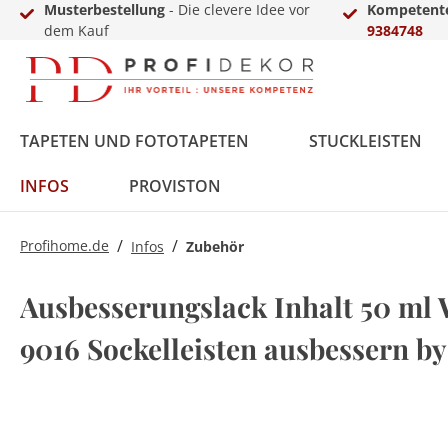
Musterbestellung
- Die clevere Idee vor
Kompetente
dem Kauf
9384748
TAPETEN UND FOTOTAPETEN
STUCKLEISTEN
INFOS
PROVISTON
/
/
Profihome.de
Infos
Zubehör
Fototapeten
Styropor
MDF
Vinyl
Übergangs- &
LED-Sets
Innenfarbe
Zierkies
Zubehör
Vlies
Polyurethan
Massivholz
Laminat
Einschub-, Einfass- &
Aluprofile
Außenfarbe
Terassendielen
Gewerbekundenanfrage
Ausbesserungslack Inhalt 50 ml 
Ausgleichsprofile
Abschlussprofile
9016 Sockelleisten ausbessern 
Metall