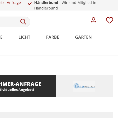
etzt Anfrage
Händlerbund
- Wir sind Mitglied im
Händlerbund
E
LICHT
FARBE
GARTEN
Meistervlies
Rosetten
Weiße Sockelleisten
Malervlies
Dekoration
Kunststoff
HMER-ANFRAGE
Meistervlies Pro
ndividuelles Angebot!
Meistervlies Premium
Meistervlies Protect
Meistervlies Creativ
Meistervlies Pure