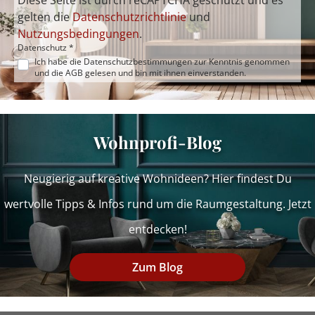
Diese Seite ist durch reCAPTCHA geschützt und es
gelten die
Datenschutzrichtlinie
und
Nutzungsbedingungen
.
Datenschutz *
Ich habe die
Datenschutzbestimmungen
zur Kenntnis genommen
und die
AGB
gelesen und bin mit ihnen einverstanden.
Wohnprofi-Blog
Neugierig auf kreative Wohnideen? Hier findest Du
wertvolle Tipps & Infos rund um die Raumgestaltung. Jetzt
entdecken!
Zum Blog