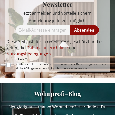
Newsletter
Jetzt anmelden und Vorteile sichern.
Abmeldung jederzeit möglich.
Absenden
Diese Seite ist durch reCAPTCHA geschützt und es
gelten die
Datenschutzrichtlinie
und
Nutzungsbedingungen
.
Datenschutz *
Ich habe die
Datenschutzbestimmungen
zur Kenntnis genommen
und die
AGB
gelesen und bin mit ihnen einverstanden.
Wohnprofi-Blog
Neugierig auf kreative Wohnideen? Hier findest Du