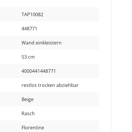
TAP10082
448771
Wand einkleistern
53 cm
4000441448771
restlos trocken abziehbar
Beige
Rasch
Florentine