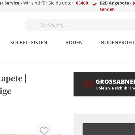
r Service
- Wir sind für Sie da unter
05468
B2B Angebote
-
J
senden
SOCKELLEISTEN
BODEN
BODENPROFIL
tapete |
GROSSABNE
Papier
Gips
Echtholzfunier
Parkett
Laminat-, Vinyl- &
LED Sockelleisten
Überstreichbar
Fassade
Berliner /
Teppich
Treppenkantenprofile
LED Stuckleisten
eige
Holen Sie sich Ihr i
Parkettprofile
Hamburger Profil