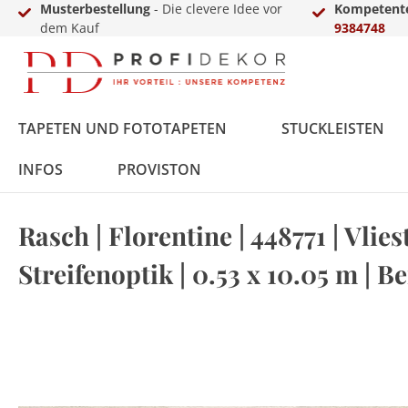
Musterbestellung
- Die clevere Idee vor
Kompetente
dem Kauf
9384748
TAPETEN UND FOTOTAPETEN
STUCKLEISTEN
INFOS
PROVISTON
Rasch | Florentine | 448771 | Vlies
Fototapeten
Styropor
MDF
Vinyl
Übergangs- &
LED-Sets
Innenfarbe
Zierkies
Zubehör
Vlies
Polyurethan
Massivholz
Laminat
Einschub-, Einfass- &
Aluprofile
Außenfarbe
Terassendielen
Gewerbekundenanfrage
Streifenoptik | 0.53 x 10.05 m | B
Ausgleichsprofile
Abschlussprofile
Metall