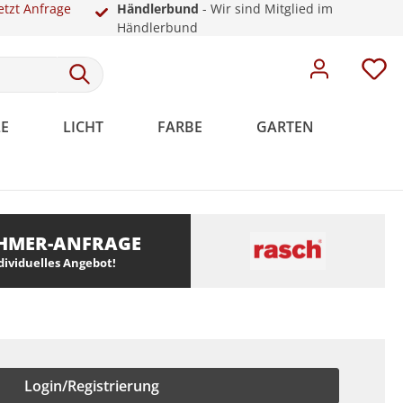
etzt Anfrage
Händlerbund
- Wir sind Mitglied im
Händlerbund
E
LICHT
FARBE
GARTEN
HMER-ANFRAGE
Meistervlies
Rosetten
Weiße Sockelleisten
Malervlies
Dekoration
Kunststoff
ndividuelles Angebot!
Meistervlies Pro
Meistervlies Premium
Meistervlies Protect
Meistervlies Creativ
Login/Registrierung
Meistervlies Pure