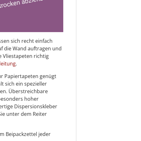
ssen sich recht einfach
auf die Wand auftragen und
 Vliestapeten richtig
leitung
.
 Für Papiertapeten genügt
t sich ein spezieller
eten. Überstreichbare
 besonders hoher
ertige Dispersionskleber
Sie unter dem Reiter
em Beipackzettel jeder