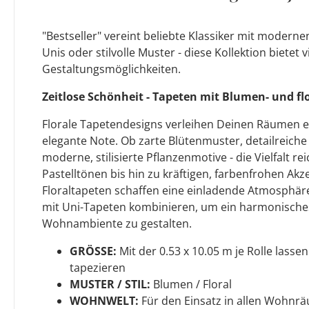
"Bestseller" vereint beliebte Klassiker mit modern
Unis oder stilvolle Muster - diese Kollektion bietet v
Gestaltungsmöglichkeiten.
Zeitlose Schönheit - Tapeten mit Blumen- und f
Florale Tapetendesigns verleihen Deinen Räumen 
elegante Note. Ob zarte Blütenmuster, detailreic
moderne, stilisierte Pflanzenmotive - die Vielfalt re
Pastelltönen bis hin zu kräftigen, farbenfrohen Ak
Floraltapeten schaffen eine einladende Atmosphäre
mit Uni-Tapeten kombinieren, um ein harmonisches 
Wohnambiente zu gestalten.
GRÖSSE:
Mit der 0.53 x 10.05 m je Rolle lasse
tapezieren
MUSTER / STIL:
Blumen / Floral
WOHNWELT:
Für den Einsatz in allen Wohnrä