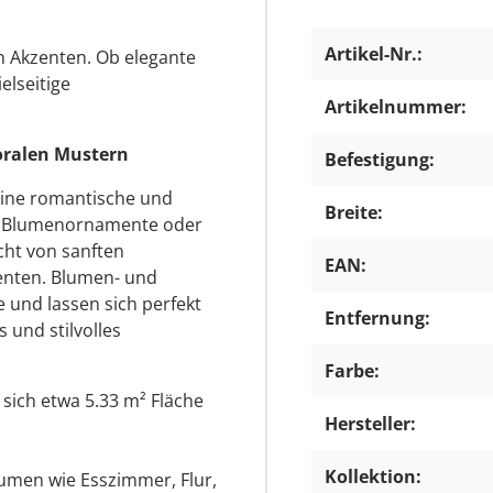
Artikel-Nr.:
en Akzenten. Ob elegante
ielseitige
Artikelnummer:
loralen Mustern
Befestigung:
eine romantische und
Breite:
he Blumenornamente oder
icht von sanften
EAN:
zenten. Blumen- und
 und lassen sich perfekt
Entfernung:
und stilvolles
Farbe:
n sich etwa 5.33 m² Fläche
Hersteller:
Kollektion:
umen wie Esszimmer, Flur,