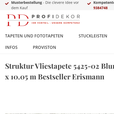
Musterbestellung
- Die clevere Idee vor
Kompetente
dem Kauf
9384748
TAPETEN UND FOTOTAPETEN
STUCKLEISTEN
INFOS
PROVISTON
Struktur Vliestapete 5425-02 Blu
Fototapeten
Styropor
MDF
Vinyl
Übergangs- &
LED-Sets
Innenfarbe
Zierkies
Zubehör
Vlies
Polyurethan
Massivholz
Laminat
Einschub-, Einfass- &
Aluprofile
Außenfarbe
Terassendielen
Gewerbekundenanfrage
x 10.05 m Bestseller Erismann
Ausgleichsprofile
Abschlussprofile
Metall