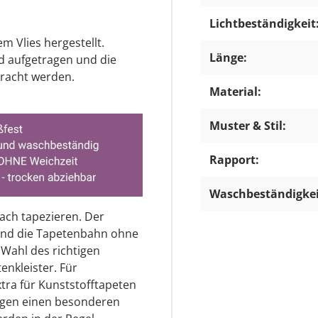
Lichtbeständigkeit
m Vlies hergestellt.
Länge:
d aufgetragen und die
racht werden.
Material:
Muster & Stil:
Rapport:
Waschbeständigkei
fach tapezieren. Der
 und die Tapetenbahn ohne
 Wahl des richtigen
enkleister. Für
extra für Kunststofftapeten
igen einen besonderen