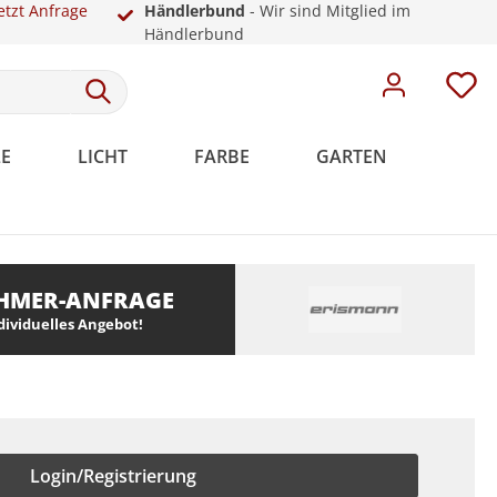
etzt Anfrage
Händlerbund
- Wir sind Mitglied im
Händlerbund
E
LICHT
FARBE
GARTEN
HMER-ANFRAGE
Meistervlies
Rosetten
Weiße Sockelleisten
Malervlies
Dekoration
Kunststoff
ndividuelles Angebot!
Meistervlies Pro
Meistervlies Premium
Meistervlies Protect
Meistervlies Creativ
Login/Registrierung
Meistervlies Pure