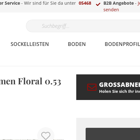
r Service
- Wir sind für Sie da unter
05468
B2B Angebote
-
J
senden
SOCKELLEISTEN
BODEN
BODENPROFIL
men Floral 0.53
GROSSABNE
Papier
Gips
Echtholzfunier
Parkett
Laminat-, Vinyl- &
LED Sockelleisten
Überstreichbar
Fassade
Berliner /
Teppich
Treppenkantenprofile
LED Stuckleisten
Holen Sie sich Ihr i
Parkettprofile
Hamburger Profil