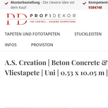
Musterbestellung
- Die clevere Idee vor
Kompetente
dem Kauf
9384748
TAPETEN UND FOTOTAPETEN
STUCKLEISTEN
INFOS
PROVISTON
A.S. Creation | Beton Concrete &
Fototapeten
Styropor
MDF
Vinyl
Übergangs- &
LED-Sets
Innenfarbe
Zierkies
Zubehör
Vlies
Polyurethan
Massivholz
Laminat
Einschub-, Einfass- &
Aluprofile
Außenfarbe
Terassendielen
Gewerbekundenanfrage
Vliestapete | Uni | 0.53 x 10.05 m 
Ausgleichsprofile
Abschlussprofile
Metall