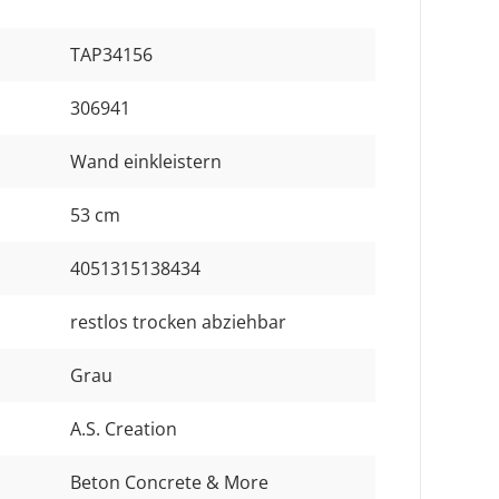
TAP34156
306941
Wand einkleistern
53 cm
4051315138434
restlos trocken abziehbar
Grau
A.S. Creation
Beton Concrete & More