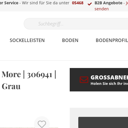
r Service
- Wir sind für Sie da unter
05468
B2B Angebote
-
J
senden
SOCKELLEISTEN
BODEN
BODENPROFIL
 More | 306941 |
GROSSABNE
Papier
Gips
Echtholzfunier
Parkett
Laminat-, Vinyl- &
LED Sockelleisten
Überstreichbar
Fassade
Berliner /
Teppich
Treppenkantenprofile
LED Stuckleisten
| Grau
Holen Sie sich Ihr i
Parkettprofile
Hamburger Profil