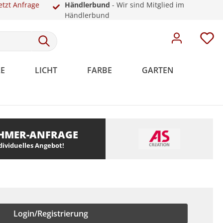
etzt Anfrage
Händlerbund
- Wir sind Mitglied im
Händlerbund
E
LICHT
FARBE
GARTEN
HMER-ANFRAGE
Meistervlies
Rosetten
Weiße Sockelleisten
Malervlies
Dekoration
Kunststoff
ndividuelles Angebot!
Meistervlies Pro
Meistervlies Premium
Meistervlies Protect
Meistervlies Creativ
Login/Registrierung
Meistervlies Pure