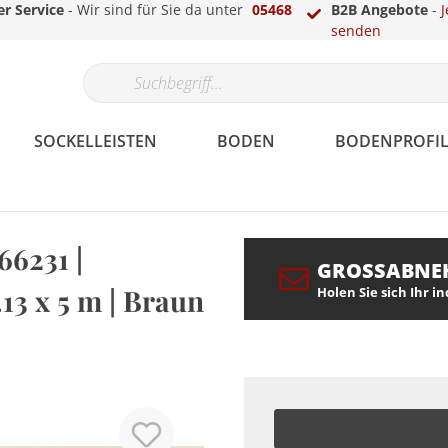
r Service
- Wir sind für Sie da unter
05468
B2B Angebote
-
J
senden
SOCKELLEISTEN
BODEN
BODENPROFIL
66231 |
GROSSABNE
Papier
Gips
Echtholzfunier
Parkett
Laminat-, Vinyl- &
LED Sockelleisten
Überstreichbar
Fassade
Berliner /
Teppich
Treppenkantenprofile
LED Stuckleisten
.13 x 5 m | Braun
Holen Sie sich Ihr i
Parkettprofile
Hamburger Profil