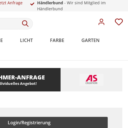
etzt Anfrage
Händlerbund
- Wir sind Mitglied im
Händlerbund
E
LICHT
FARBE
GARTEN
HMER-ANFRAGE
Meistervlies
Rosetten
Weiße Sockelleisten
Malervlies
Dekoration
Kunststoff
ndividuelles Angebot!
Meistervlies Pro
Meistervlies Premium
Meistervlies Protect
Meistervlies Creativ
Login/Registrierung
Meistervlies Pure