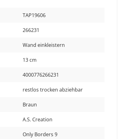
TAP19606
266231
Wand einkleistern
13 cm
4000776266231
restlos trocken abziehbar
Braun
A.S. Creation
Only Borders 9