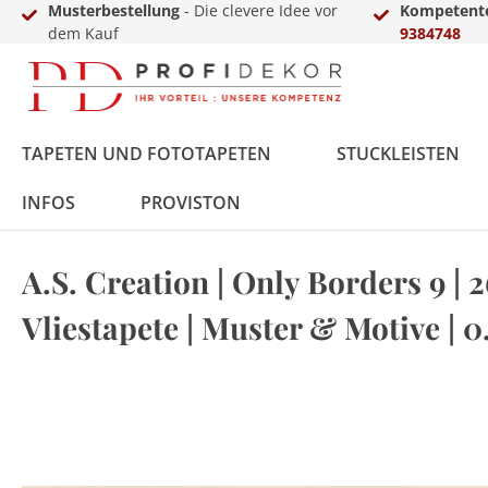
Musterbestellung
- Die clevere Idee vor
Kompetente
dem Kauf
9384748
TAPETEN UND FOTOTAPETEN
STUCKLEISTEN
INFOS
PROVISTON
A.S. Creation | Only Borders 9 | 2
Fototapeten
Styropor
MDF
Vinyl
Übergangs- &
LED-Sets
Innenfarbe
Zierkies
Zubehör
Vlies
Polyurethan
Massivholz
Laminat
Einschub-, Einfass- &
Aluprofile
Außenfarbe
Terassendielen
Gewerbekundenanfrage
Vliestapete | Muster & Motive | 0
Ausgleichsprofile
Abschlussprofile
Metall