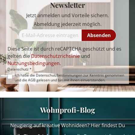
Newsletter
Jetzt anmelden und Vorteile sichern.
Abmeldung jederzeit möglich.
Absenden
Diese Seite ist durch reCAPTCHA geschützt und es
gelten die
Datenschutzrichtlinie
und
Nutzungsbedingungen
.
Datenschutz *
Ich habe die
Datenschutzbestimmungen
zur Kenntnis genommen
und die
AGB
gelesen und bin mit ihnen einverstanden.
Wohnprofi-Blog
Neugierig auf kreative Wohnideen? Hier findest Du