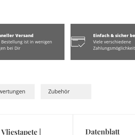
hneller Versand
Einfach & sicher b
 Bestellung ist in wenigen
Viele verschiedene
en bei Dir
Zahlungsmöglichkei
wertungen
Zubehör
Datenblatt
 Vliestapete |