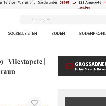
r Service
- Wir sind für Sie da unter
05468
B2B Angebote
-
J
senden
SOCKELLEISTEN
BODEN
BODENPROFIL
9 | Vliestapete |
GROSSABNE
Papier
Gips
Echtholzfunier
Parkett
Laminat-, Vinyl- &
LED Sockelleisten
Überstreichbar
Fassade
Berliner /
Teppich
Treppenkantenprofile
LED Stuckleisten
 Braun
Holen Sie sich Ihr i
Parkettprofile
Hamburger Profil