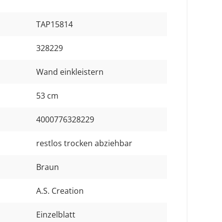
TAP15814
328229
Wand einkleistern
53 cm
4000776328229
restlos trocken abziehbar
Braun
A.S. Creation
Einzelblatt