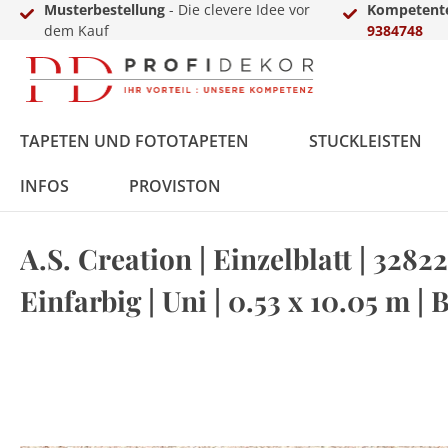
Musterbestellung
- Die clevere Idee vor
Kompetente
dem Kauf
9384748
TAPETEN UND FOTOTAPETEN
STUCKLEISTEN
INFOS
PROVISTON
A.S. Creation | Einzelblatt | 32822
Fototapeten
Styropor
MDF
Vinyl
Übergangs- &
LED-Sets
Innenfarbe
Zierkies
Zubehör
Vlies
Polyurethan
Massivholz
Laminat
Einschub-, Einfass- &
Aluprofile
Außenfarbe
Terassendielen
Gewerbekundenanfrage
Einfarbig | Uni | 0.53 x 10.05 m |
Ausgleichsprofile
Abschlussprofile
Metall