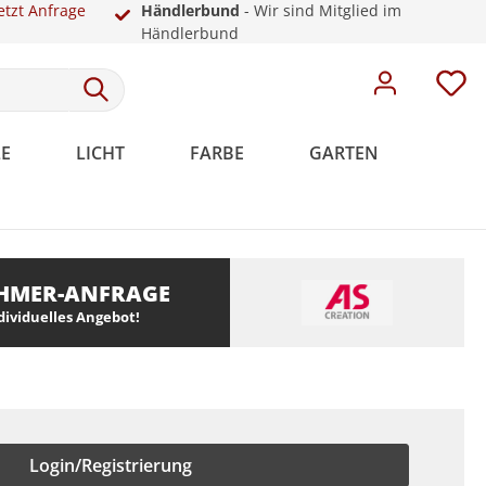
etzt Anfrage
Händlerbund
- Wir sind Mitglied im
Händlerbund
E
LICHT
FARBE
GARTEN
HMER-ANFRAGE
Meistervlies
Rosetten
Weiße Sockelleisten
Malervlies
Dekoration
Kunststoff
ndividuelles Angebot!
Meistervlies Pro
Meistervlies Premium
Meistervlies Protect
Meistervlies Creativ
Login/Registrierung
Meistervlies Pure