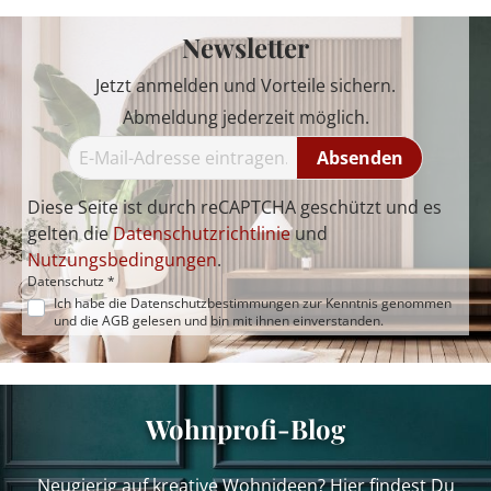
Newsletter
Jetzt anmelden und Vorteile sichern.
Abmeldung jederzeit möglich.
Absenden
Diese Seite ist durch reCAPTCHA geschützt und es
gelten die
Datenschutzrichtlinie
und
Nutzungsbedingungen
.
Datenschutz *
Ich habe die
Datenschutzbestimmungen
zur Kenntnis genommen
und die
AGB
gelesen und bin mit ihnen einverstanden.
Wohnprofi-Blog
Neugierig auf kreative Wohnideen? Hier findest Du