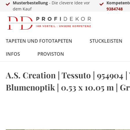
Musterbestellung
- Die clevere Idee vor
Kompetente
dem Kauf
9384748
TAPETEN UND FOTOTAPETEN
STUCKLEISTEN
INFOS
PROVISTON
A.S. Creation | Tessuto | 954904 | 
Fototapeten
Styropor
MDF
Vinyl
Übergangs- &
LED-Sets
Innenfarbe
Zierkies
Zubehör
Vlies
Polyurethan
Massivholz
Laminat
Einschub-, Einfass- &
Aluprofile
Außenfarbe
Terassendielen
Gewerbekundenanfrage
Blumenoptik | 0.53 x 10.05 m | G
Ausgleichsprofile
Abschlussprofile
Metall