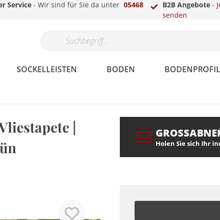
r Service
- Wir sind für Sie da unter
05468
B2B Angebote
-
J
senden
SOCKELLEISTEN
BODEN
BODENPROFIL
Vliestapete |
GROSSABNE
Papier
Gips
Echtholzfunier
Parkett
Laminat-, Vinyl- &
LED Sockelleisten
Überstreichbar
Fassade
Berliner /
Teppich
Treppenkantenprofile
LED Stuckleisten
rün
Holen Sie sich Ihr i
Parkettprofile
Hamburger Profil