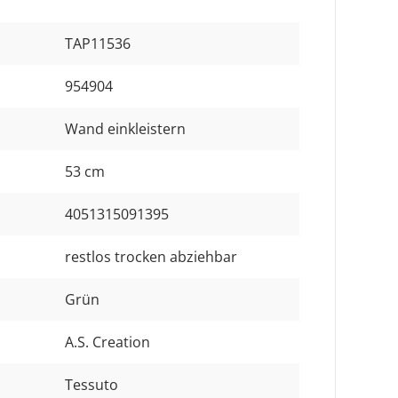
TAP11536
954904
Wand einkleistern
53 cm
4051315091395
restlos trocken abziehbar
Grün
A.S. Creation
Tessuto