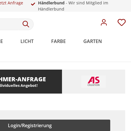
etzt Anfrage
Händlerbund
- Wir sind Mitglied im
Händlerbund
E
LICHT
FARBE
GARTEN
HMER-ANFRAGE
Meistervlies
Rosetten
Weiße Sockelleisten
Malervlies
Dekoration
Kunststoff
ndividuelles Angebot!
Meistervlies Pro
Meistervlies Premium
Meistervlies Protect
Meistervlies Creativ
Login/Registrierung
Meistervlies Pure