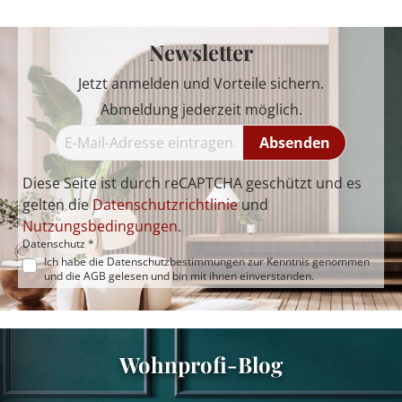
Newsletter
Jetzt anmelden und Vorteile sichern.
Abmeldung jederzeit möglich.
Absenden
Diese Seite ist durch reCAPTCHA geschützt und es
gelten die
Datenschutzrichtlinie
und
Nutzungsbedingungen
.
Datenschutz *
Ich habe die
Datenschutzbestimmungen
zur Kenntnis genommen
und die
AGB
gelesen und bin mit ihnen einverstanden.
Wohnprofi-Blog